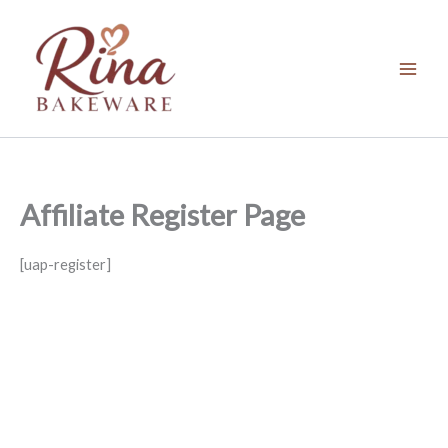
Ir
para
o
conteúdo
Affiliate Register Page
[uap-register]