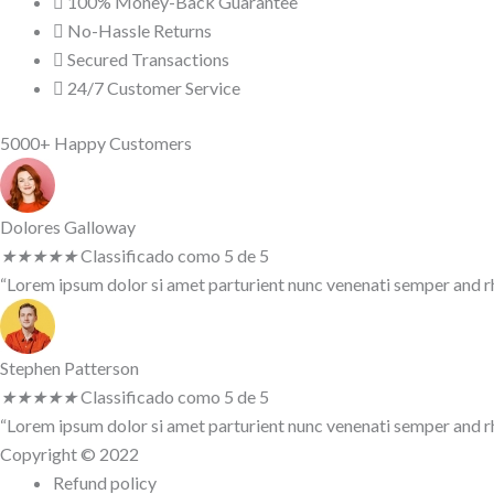
100% Money-Back Guarantee
No-Hassle Returns
Secured Transactions
24/7 Customer Service
5000+ Happy Customers
Dolores Galloway
★
★
★
★
★
Classificado como 5 de 5
“Lorem ipsum dolor si amet parturient nunc venenati semper and rho
Stephen Patterson
★
★
★
★
★
Classificado como 5 de 5
“Lorem ipsum dolor si amet parturient nunc venenati semper and rho
Copyright © 2022
Refund policy