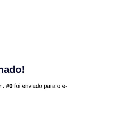
mado!
 n.
#0
foi enviado para o e-