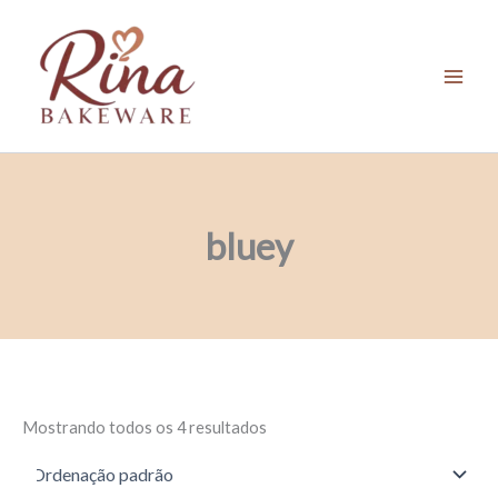
Ir
para
o
conteúdo
bluey
Mostrando todos os 4 resultados