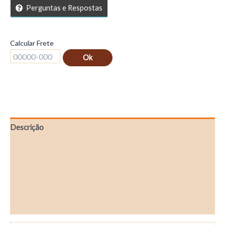
Perguntas e Respostas
Calcular Frete
Ok
Descrição
Informação adicional
Avaliações (0)
Store Policies
Perguntas