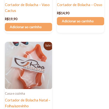
Cortador de Bolacha – Vaso
Cortador de Bolacha – Osso
Cactus
R$
14,90
R$
19,90
Adicionar ao carrinho
Adicionar ao carrinho
O
O
Sale!
preço
preço
original
atual
era:
é:
R$22,90.
R$15,90.
Casa e cozinha
Cortador de Bolacha Natal –
Folha/azevinho