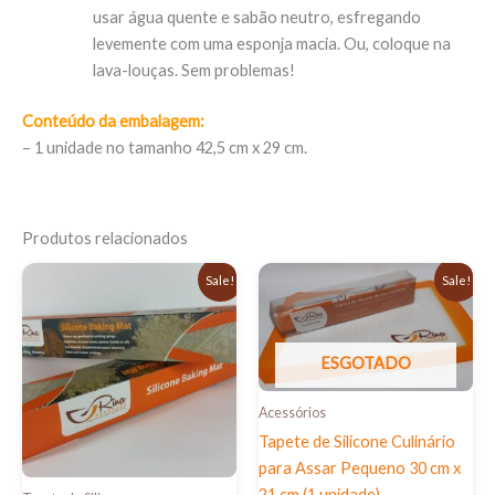
usar água quente e sabão neutro, esfregando
levemente com uma esponja macia. Ou, coloque na
lava-louças. Sem problemas!
Conteúdo da embalagem:
– 1 unidade no tamanho 42,5 cm x 29 cm.
Produtos relacionados
O
O
O
O
Sale!
Sale!
preço
preço
preço
preço
original
atual
original
atual
era:
é:
era:
é:
R$198,90.
R$169,90.
R$61,00.
R$49,90.
ESGOTADO
Acessórios
Tapete de Silicone Culinário
para Assar Pequeno 30 cm x
21 cm (1 unidade)